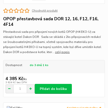
Ohodnotit produkt
OPOP přestavbová sada DOR 12, 16, F12, F16,
4F14
Přestavbová sada pro připojení nových kotlů OPOP (H4 EKO-U) za
stávající kotel Dakon DOR Sada se skládá z 2ks připojovacích redukcí
se šroubovatelnými přírubami, včetně spojovacího materiálu pro
připojení kotlů H4 EKO-U na topný systém, kde byl dříve umístěn kotel
Dakon DOR a podstavce kotle, kter...
celý popis
Dostupnost
do 3 dnů 1 ks
4 385 Kč
/
ks
3 624 Kč
bez DPH
Přidat do košíku
Splátková kalkulačka