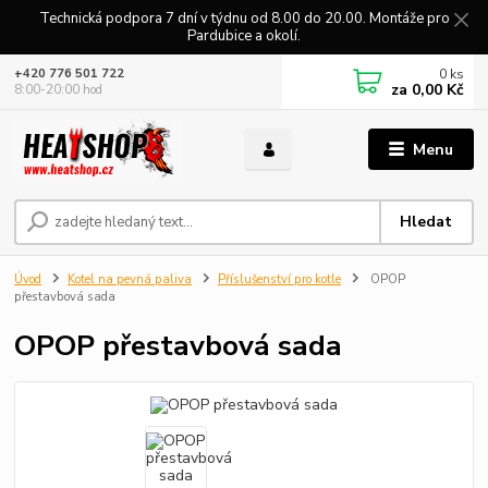
Technická podpora 7 dní v týdnu od 8.00 do 20.00. Montáže pro
Pardubice a okolí.
0
ks
+420 776 501 722
za
0,00 Kč
8:00-20:00 hod
Menu
Hledat
Úvod
Kotel na pevná paliva
Příslušenství pro kotle
OPOP
přestavbová sada
OPOP přestavbová sada