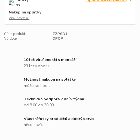
Nákup na splátky
Více informací
Číslo produktu:
ZZPSD1
Výrobce:
OPOP
10 let zkušeností s montáží
23 let v oboru
Možnost nákupu na splátky
může se hodit
Technická podpora 7 dní v týdnu
od 8.00 do 20.00
Vlastní fotky produktů a dobrý servis
něco navíc