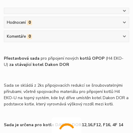
Hodnocení
0
Komentáře
0
Přestavbová sada
pro připojení nových
kotlů OPOP
(H4 EKO-
U)
za stávající kotel Dakon DOR
Sada se skládá z 2ks připojovacích redukcí se šroubovatelnými
přírubami, včetně spojovacího materiálu pro připojení kotlů H4
EKO-U na topný systém, kde byl dříve umístěn kotel Dakon DOR a
podstavce kotle, který vyrovnává výškový rozdíl mezi kotli.
Sada je určena pro kotle DAKON DOR12,16,F12, F16, 4F 14