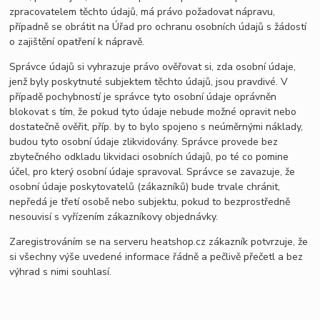
zpracovatelem těchto údajů, má právo požadovat nápravu,
případně se obrátit na Úřad pro ochranu osobních údajů s žádostí
o zajištění opatření k nápravě.
Správce údajů si vyhrazuje právo ověřovat si, zda osobní údaje,
jenž byly poskytnuté subjektem těchto údajů, jsou pravdivé. V
případě pochybností je správce tyto osobní údaje oprávněn
blokovat s tím, že pokud tyto údaje nebude možné opravit nebo
dostatečně ověřit, příp. by to bylo spojeno s neúměrnými náklady,
budou tyto osobní údaje zlikvidovány. Správce provede bez
zbytečného odkladu likvidaci osobních údajů, po té co pomine
účel, pro který osobní údaje spravoval. Správce se zavazuje, že
osobní údaje poskytovatelů (zákazníků) bude trvale chránit,
nepředá je třetí osobě nebo subjektu, pokud to bezprostředně
nesouvisí s vyřízením zákazníkovy objednávky.
Zaregistrováním se na serveru heatshop.cz zákazník potvrzuje, že
si všechny výše uvedené informace řádně a pečlivě přečetl a bez
výhrad s nimi souhlasí.