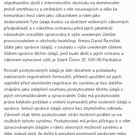
objednaného zboží z internetového obchodu na doménovém
jméně smrtihlav.cz a stránkách s ním souvisejících a dále ke
komunikaci mezi vámi jako zákazníkem a námi jako
dodavatelem.Tyto údaje budou za dodržení veškerých zákonných
předpokladů a s náležitou ochranou před jejich jakýmkoli
následným zneužitím zpracovány k výše uvedeným účelům
provozovatelem e-obchodu heatshop, firmou David Řezníček,
(dále jako správce údajů), v souladu s výše uvedeným účelem.
Sídlem správce těchto údajů, jenž bude dbát o jejich ochranu a
zákonem vymezené užití, je Staré Čívice 1E, 530 06 Pardubice.
Rozsah poskytovaných údajů je dán obsahem a požadavky
nabízených registračních formulářů, přičemž upuštění od jejich
vyplnění před ukončením registrace do systému je bez dalšího
chápáno jako odepření souhlasu poskytovatele těchto údajů s
jejich shromaždováním a zpracováním. Dále má poskytovatel
právo kdykoliv požádat o zničení (vymazání) jeho osobních údajů u
správce, čemuž správce údajů vyhoví bez zbytečného odkladu.
Zároveň však tímto poskytovatel ztrácí možnost podílet se na
službách tohoto systému. Poskytovatel má právo přístupu k o něm
zpracovávaným údajům v rámci obecných možností systému a
dále, pokud zjistí, že došlo k porušení povinností správcem nebo