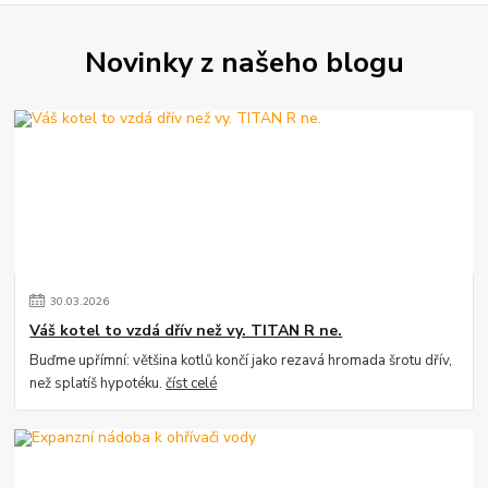
Novinky z našeho blogu
30
.
03
.
2026
Váš kotel to vzdá dřív než vy. TITAN R ne.
Buďme upřímní: většina kotlů končí jako rezavá hromada šrotu dřív,
než splatíš hypotéku.
číst celé