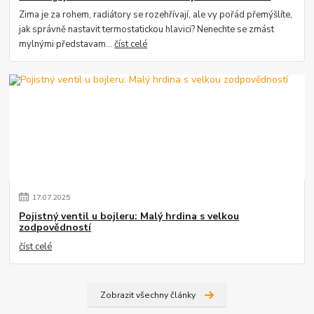
Zima je za rohem, radiátory se rozehřívají, ale vy pořád přemýšlíte,
jak správně nastavit termostatickou hlavici? Nenechte se zmást
mylnými představam...
číst celé
17
.
07
.
2025
Pojistný ventil u bojleru: Malý hrdina s velkou
zodpovědností
číst celé
Zobrazit všechny články