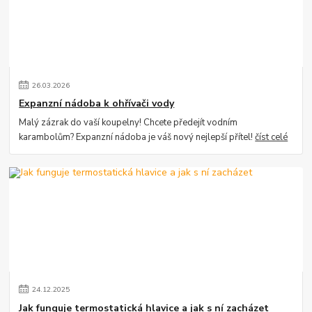
26
.
03
.
2026
Expanzní nádoba k ohřívači vody
Malý zázrak do vaší koupelny! Chcete předejít vodním
karambolům? Expanzní nádoba je váš nový nejlepší přítel!
číst celé
24
.
12
.
2025
Jak funguje termostatická hlavice a jak s ní zacházet