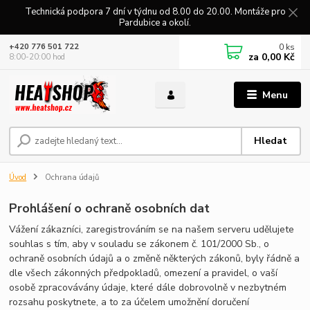
Technická podpora 7 dní v týdnu od 8.00 do 20.00. Montáže pro
Pardubice a okolí.
0
ks
+420 776 501 722
za
0,00 Kč
8:00-20:00 hod
Menu
Hledat
Úvod
Ochrana údajů
Prohlášení o ochraně osobních dat
Vážení zákazníci, zaregistrováním se na našem serveru udělujete
souhlas s tím, aby v souladu se zákonem č. 101/2000 Sb., o
ochraně osobních údajů a o změně některých zákonů, byly řádně a
dle všech zákonných předpokladů, omezení a pravidel, o vaší
osobě zpracovávány údaje, které dále dobrovolně v nezbytném
rozsahu poskytnete, a to za účelem umožnění doručení