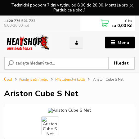
Technická podpora 7 dní v týdnu od 8.00 do 20.00. Montáže pro
Pardubice a okolí.
0
ks
+420 776 501 722
za
0,00 Kč
8:00-20:00 hod
Menu
Hledat
Úvod
Kondenzační kotel
Příslušenství kotlů
Ariston Cube S Net
Ariston Cube S Net