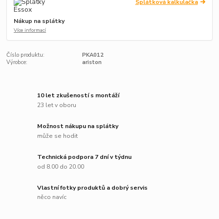
Splátková kalkulačka
Nákup na splátky
Více informací
Číslo produktu:
PKA012
Výrobce:
ariston
10 let zkušeností s montáží
23 let v oboru
Možnost nákupu na splátky
může se hodit
Technická podpora 7 dní v týdnu
od 8.00 do 20.00
Vlastní fotky produktů a dobrý servis
něco navíc