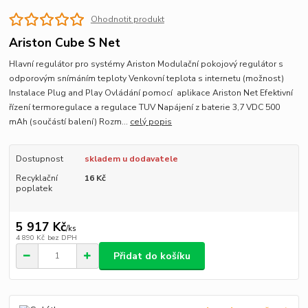
Ohodnotit produkt
Ariston Cube S Net
Hlavní regulátor pro systémy Ariston Modulační pokojový regulátor s
odporovým snímáním teploty Venkovní teplota s internetu (možnost)
Instalace Plug and Play Ovládání pomocí aplikace Ariston Net Efektivní
řízení termoregulace a regulace TUV Napájení z baterie 3,7 VDC 500
mAh (součástí balení) Rozm...
celý popis
Dostupnost
skladem u dodavatele
Recyklační
16 Kč
poplatek
5 917 Kč
/
ks
4 890 Kč
bez DPH
Přidat do košíku