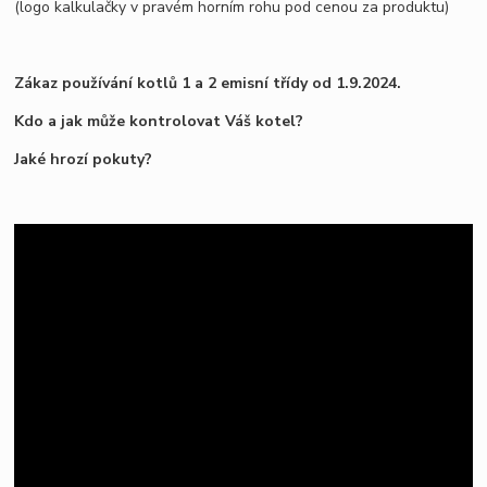
(logo kalkulačky v pravém horním rohu pod cenou za produktu)
Zákaz používání kotlů 1 a 2 emisní třídy od 1.9.2024.
Kdo a jak může kontrolovat Váš kotel?
Jaké hrozí pokuty?