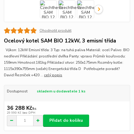
Ohodnotit produkt
Ocelový kotel SAM BIO 12kW, 3 emisní třída
Výkon: 12kW Emisní třída: 3 Typ: na tuhá paliva Materiál: ocel Palivo: BIO
nedřevní Přikládání: prostřední dvířka Panty: vpravo Průměr kouřovodu:
159mm Hmotnost:181kg Přikládací otvor: 250x175mm Rozměry kotle:
1115x390x755mm (vxšxh) Energetická třída D Potřebujete poradit?
David Řezníček +420 ...
celý popis
Dostupnost
skladem u dodavatele 1 ks
36 288 Kč
/
ks
29 990 Kč
bez DPH
Přidat do košíku