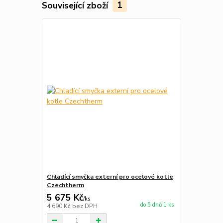
Související zboží
1
Chladící smyčka externí pro ocelové kotle
Czechtherm
5 675 Kč
/
ks
do 5 dnů 1 ks
4 690 Kč
bez DPH