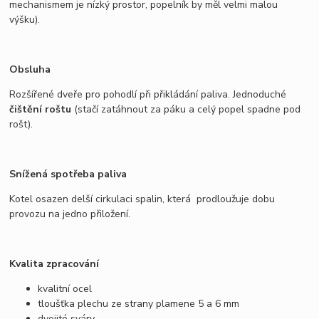
mechanismem je nízký prostor, popelník by měl velmi malou
výšku).
Obsluha
Rozšířené dveře pro pohodlí při přikládání paliva. Jednoduché
čištění roštu
(stačí zatáhnout za páku a celý popel spadne pod
rošt).
Snížená spotřeba paliva
Kotel osazen delší cirkulaci spalin, která prodloužuje dobu
provozu na jedno přiložení.
Kvalita zpracování
kvalitní ocel
tloušťka plechu ze strany plamene 5 a 6 mm
dvojité sváry