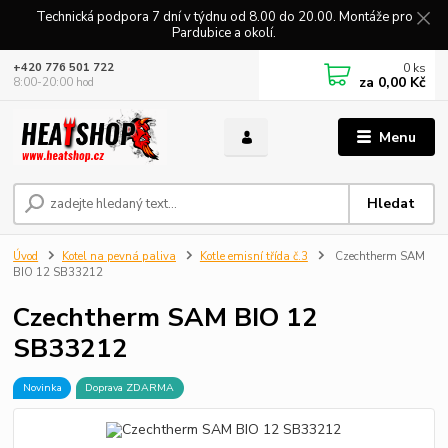
Technická podpora 7 dní v týdnu od 8.00 do 20.00. Montáže pro
Pardubice a okolí.
0
ks
+420 776 501 722
za
0,00 Kč
8:00-20:00 hod
Menu
Hledat
Úvod
Kotel na pevná paliva
Kotle emisní třída č.3
Czechtherm SAM
BIO 12 SB33212
Czechtherm SAM BIO 12
SB33212
Novinka
Doprava ZDARMA