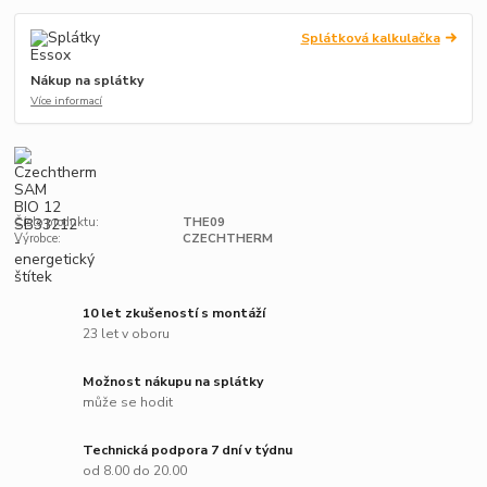
Splátková kalkulačka
Nákup na splátky
Více informací
Číslo produktu:
THE09
Výrobce:
CZECHTHERM
10 let zkušeností s montáží
23 let v oboru
Možnost nákupu na splátky
může se hodit
Technická podpora 7 dní v týdnu
od 8.00 do 20.00