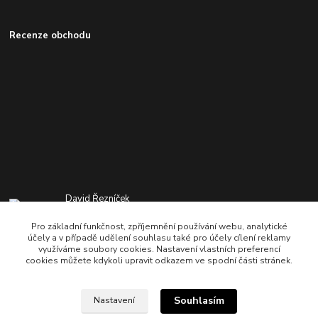
Recenze obchodu
David Řezníček
+420 776 501 722
Pro základní funkčnost, zpříjemnění používání webu, analytické
8:00-20:00 hod
účely a v případě udělení souhlasu také pro účely cílení reklamy
využíváme soubory cookies. Nastavení vlastních preferencí
info@heatshop.cz
cookies můžete kdykoli upravit odkazem ve spodní části stránek.
Souhlasím
Nastavení