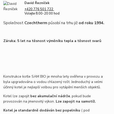
David Řezníček
+420 776 501 722
Volejte 8:00-20:00 hod
Společnost
Czechtherm
působí na trhu již
od roku 1994.
Záruka: 5 let na
těsnost výměníku tepla a těsnost svarů
Konstrukce kotle SAM BIO je mnoha lety ověřena v provozu a
byla upgradována o vodou chlazený rošt. Jednoduchý a velmi
účinný kotel je nejlepší volbou pro vytápění menších objektů.
Kotel lze zapojit
bez akumulační nádrže
, pokud bude
provozován na jmenovitý výkon.
Lze zapojit na samotíž.
Kotel je standardně dodáván bez popelníku
( pod