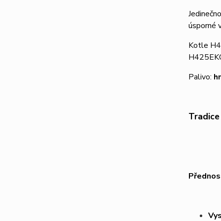
Jedinečn
úsporné v
Kotle H4
H425EKO 
Palivo:
h
Tradice
Přednost
Vys