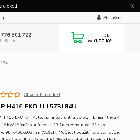
 a okolí.
og
Přihlášení
 776 501 722
0
ks
za
0,00 Kč
0:00 hod
3184U
Ohodnotit produkt
P H416 EKO-U 1573184U
 416 EKO-U - Kotel na hnědé uhlí a pelety - Emisní třída 4
 16 kW Průměr kouřovodu: 130 mm Hmotnost: 217 kg
y: 957x486x903 mm (VxŠxH) Možnost použití i pro samotížný
 (bez čerpadla) Účinnost 84,2% Minimální tah komína 15 Pa