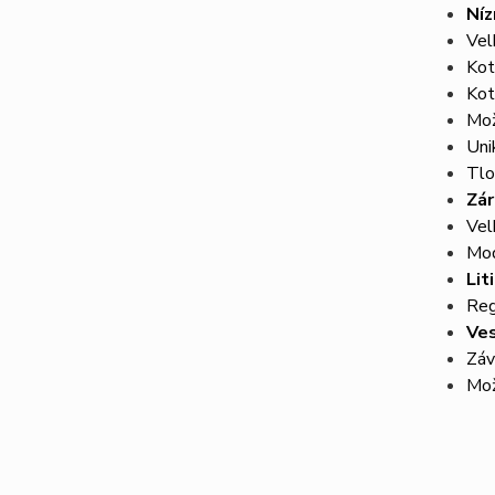
Níz
Vel
Ko
Kot
Mož
Uni
Tlo
Zár
Vel
Mod
Lit
Reg
Ves
Záv
Mož