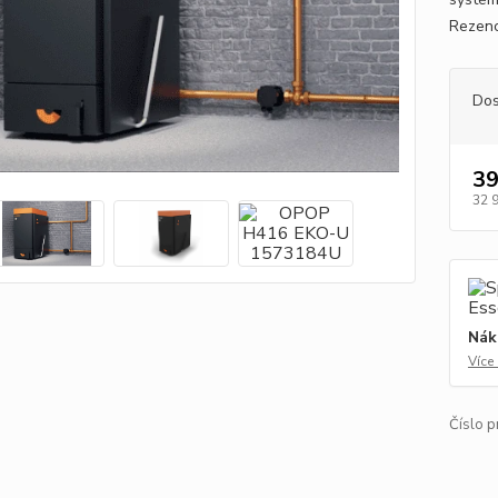
Rezenc
Dos
39
32 
Nák
Více
Číslo p