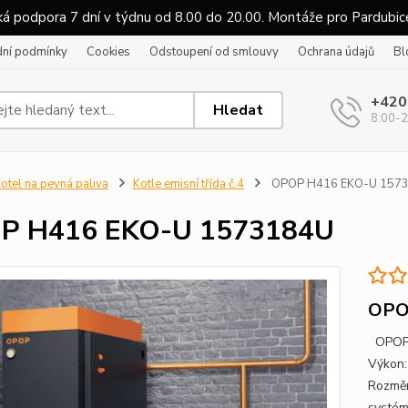
á podpora 7 dní v týdnu od 8.00 do 20.00. Montáže pro Pardubice
ní podmínky
Cookies
Odstoupení od smlouvy
Ochrana údajů
Bl
+420
Hledat
8:00-2
otel na pevná paliva
Kotle emisní třída č.4
OPOP H416 EKO-U 157
P H416 EKO-U 1573184U
OPO
OPOP H
Výkon:
Rozměr
systém