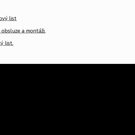
vý list
 obsluze a montáži.
 list.