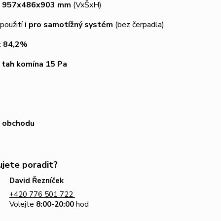
957x486x903 mm
(VxŠxH)
použití
i pro samotížný systém
(bez čerpadla)
t 84,2%
í
tah komína 15 Pa
 obchodu
jete poradit?
David Řezníček
+420 776 501 722
Volejte
8:00-20:00
hod