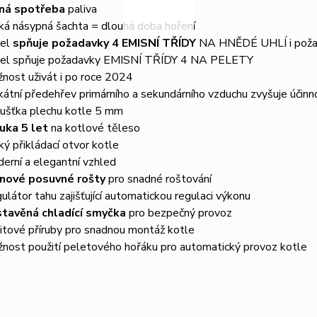
ná spotřeba
paliva
ká násypná šachta = dlouhá doba hoření
tel
spňuje požadavky 4 EMISNÍ TŘÍDY
NA HNĚDÉ UHLÍ i pož
el spňuje požadavky EMISNÍ TŘÍDY 4 NA PELETY
nost uživát i po roce 2024
kátní předehřev primárního a sekundárního vzduchu zvyšuje účinn
ušťka plechu kotle 5 mm
uka 5 let
na kotlové těleso
ký přikládací otvor kotle
erní a elegantní vzhled
inové posuvné rošty
pro snadné roštování
ulátor tahu zajišťující automatickou regulaci výkonu
tavěná chladící smyčka
pro bezpečný provoz
itové příruby pro snadnou montáž kotle
nost použití peletového hořáku pro automatický provoz kotle