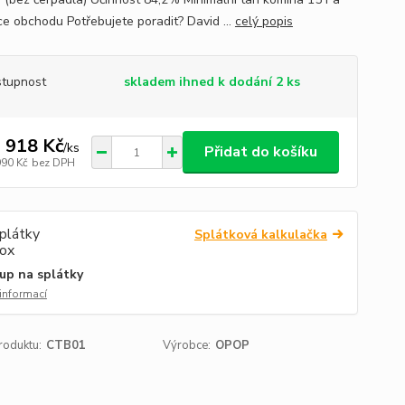
e obchodu Potřebujete poradit? David ...
celý popis
tupnost
skladem ihned k dodání 2 ks
 918 Kč
/
ks
Přidat do košíku
990 Kč
bez DPH
Splátková kalkulačka
up na splátky
 informací
roduktu:
CTB01
Výrobce:
OPOP