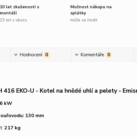
10 let zkušeností s
Možnost nákupu na
montáží
splátky
23 let v oboru
může se hodit
Hodnocení
0
Komentáře
0
416 EKO-U - Kotel na hnědé uhlí a pelety - Emisn
16 kW
kouřovodu: 130 mm
t:
217 kg