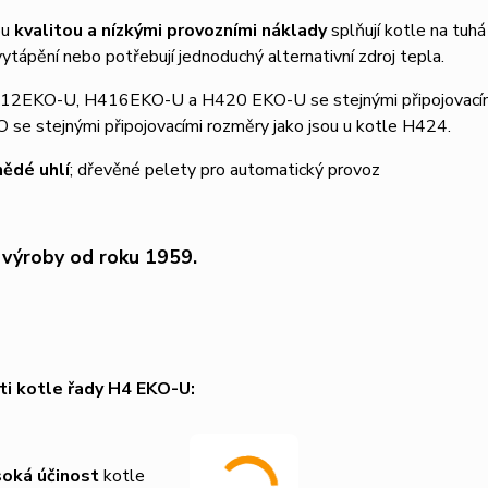
ou
kvalitou a nízkými provozními náklady
splňují kotle na tuhá
ytápění nebo potřebují jednoduchý alternativní zdroj tepla.
12EKO-U, H416EKO-U a H420 EKO-U se stejnými připojovacími 
se stejnými připojovacími rozměry jako jsou u kotle H424.
nědé uhlí
; dřevěné pelety pro automatický provoz
 výroby od roku 1959.
i kotle řady H4 EKO-U:
oká účinost
kotle