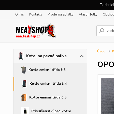
Technick
O nás
Kontakty
Prodej na splátky
Vlastní fotky
Obchod
Úvod
K
Kotel na pevná paliva
OPO
Kotle emisní třída č.3
Kotle emisní třída č.4
Kotle emisní třída č.5
Příslušenství pro kotle