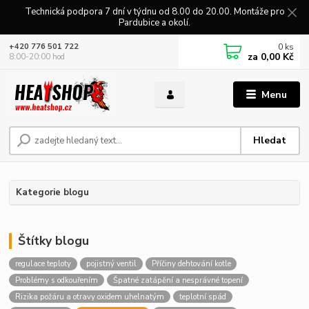
Technická podpora 7 dní v týdnu od 8.00 do 20.00. Montáže pro
Pardubice a okolí.
0
ks
+420 776 501 722
za
0,00 Kč
8:00-20:00 hod
Menu
Hledat
Kategorie blogu
Štítky blogu
regulace teploty
pojistný ventil
Příčiny dehtování kotle
Problémy s odkouřením
Špatné zatápění a nesprávné topení
Rizika požáru a otravy oxidem uhelnatým
teplotní spád