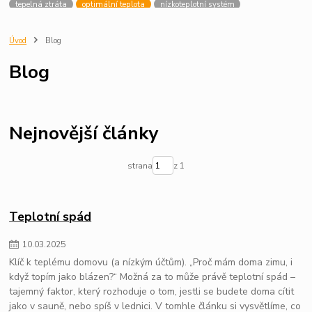
tepelná ztráta
optimální teplota
nízkoteplotní systém
topný systém
úspora energie
termostatická hlavice
vytápění
správné nastavení
jak funguje hlavice
termostatický ventil
Úvod
Blog
Tepelné čerpadlo
Jak vybrat tepelné čerpadlo
Blog
Průvodce výběrem tepelného čerpadla
Provoz tepelného čerpadla
Jak funguje Tepelné čerpadlo
Dotace na tepelné čerpadlo
tlak vody
bojler
oprava bojleru
havárie bojleru
bezpečnostní ventil
únik vody
úspora peněz
vytopení bytu
ventil nefunguje
Nejnovější články
výměna ventilu
expanzní nádoba
bojler¨
strana
z 1
Teplotní spád
10
.
03
.
2025
Klíč k teplému domovu (a nízkým účtům). „Proč mám doma zimu, i
když topím jako blázen?“ Možná za to může právě teplotní spád –
tajemný faktor, který rozhoduje o tom, jestli se budete doma cítit
jako v sauně, nebo spíš v lednici. V tomhle článku si vysvětlíme, co