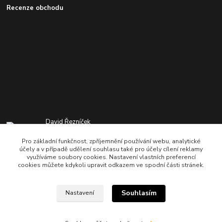
Recenze obchodu
David Řezníček
+420 776 501 722
Pro základní funkčnost, zpříjemnění používání webu, analytické
8:00-20:00 hod
účely a v případě udělení souhlasu také pro účely cílení reklamy
využíváme soubory cookies. Nastavení vlastních preferencí
info@heatshop.cz
cookies můžete kdykoli upravit odkazem ve spodní části stránek.
Souhlasím
Nastavení