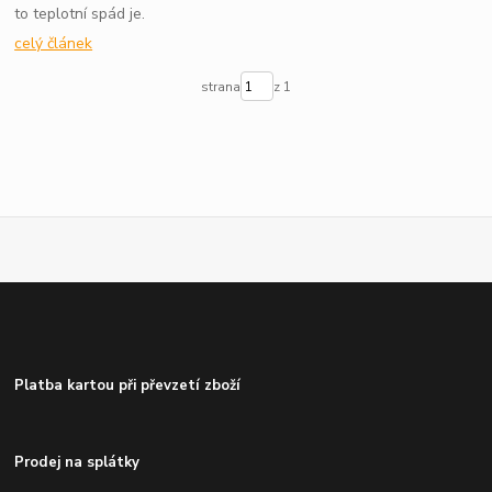
to teplotní spád je.
celý článek
strana
z 1
Platba kartou při převzetí zboží
Prodej na splátky