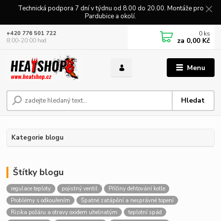
Technická podpora 7 dní v týdnu od 8.00 do 20.00. Montáže pro
Pardubice a okolí.
0
ks
+420 776 501 722
za
0,00 Kč
8:00-20:00 hod
Menu
Hledat
Kategorie blogu
Štítky blogu
regulace teploty
pojistný ventil
Příčiny dehtování kotle
Problémy s odkouřením
Špatné zatápění a nesprávné topení
Rizika požáru a otravy oxidem uhelnatým
teplotní spád