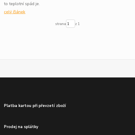
to teplotní spád je.
celý článek
strana
z 1
Platba kartou při převzetí zboží
Prodej na splátky