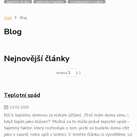
tepelná ztráta
optimální teplota
nízkoteplotní systém
topný systém
úspora energie
termostatická hlavice
vytápění
správné nastavení
jak funguje hlavice
termostatický ventil
Úvod
Blog
Tepelné čerpadlo
Jak vybrat tepelné čerpadlo
Blog
Průvodce výběrem tepelného čerpadla
Provoz tepelného čerpadla
Jak funguje Tepelné čerpadlo
Dotace na tepelné čerpadlo
tlak vody
bojler
oprava bojleru
havárie bojleru
bezpečnostní ventil
únik vody
úspora peněz
vytopení bytu
ventil nefunguje
Nejnovější články
výměna ventilu
expanzní nádoba
bojler¨
strana
z 1
Teplotní spád
10
.
03
.
2025
Klíč k teplému domovu (a nízkým účtům). „Proč mám doma zimu, i
když topím jako blázen?“ Možná za to může právě teplotní spád –
tajemný faktor, který rozhoduje o tom, jestli se budete doma cítit
jako v sauně, nebo spíš v lednici. V tomhle článku si vysvětlíme, co