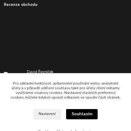
Recenze obchodu
David Řezníček
+420 776 501 722
Pro základní funkčnost, zpříjemnění používání webu, analytické
8:00-20:00 hod
účely a v případě udělení souhlasu také pro účely cílení reklamy
využíváme soubory cookies. Nastavení vlastních preferencí
info@heatshop.cz
cookies můžete kdykoli upravit odkazem ve spodní části stránek.
Souhlasím
Nastavení