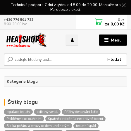
Technická podpora 7 dní v týdnu od 8.00 do 20.00. Montáže pro
Pardubice a okolí.
0
ks
+420 776 501 722
za
0,00 Kč
8:00-20:00 hod
Menu
Hledat
Kategorie blogu
Štítky blogu
regulace teploty
pojistný ventil
Příčiny dehtování kotle
Problémy s odkouřením
Špatné zatápění a nesprávné topení
Rizika požáru a otravy oxidem uhelnatým
teplotní spád